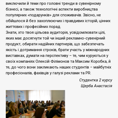
виключили й теми про головні тренди в сувенірному
бізнесі, а також технологічні аспекти виробництва
популярних «подарунків» для споживачів. Звісно, не
обійшлося й без захоплюючих і правдивих історій, цінних
життєвих і професійних порад.
Знати, хто твоя цільова аудиторія, усвідомлювати цілі,
яких має досягнути той чи інший рекламно-сувенірний
продукт, обирати надійних партнерів, що забезпечать
якість і дотримання строків, брати участь у міжнародних
виставках, думати на перспективу – те, чим куруються у
своїх компаніях Олексій Філімонов та Максим Коробка, й
те, до чого вони закликають наших студентів – майбутніх
професіоналів, фахівців у галузі реклами та PR.
Студентка 2 курсу
Щерба Анастасія