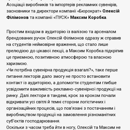
Асоціації виробників та імпортерів рекламних сувенірів,
засновники та директори компанії «Бюрократ»
Олексій
Філімонов
та компанії «ПУСК»
Максим Коробка
.
Простим входом в аудиторію із валізою та арсеналом
брендованих ручок Олексій Філімонов одразу ж справив
на студентів неймовірне враження, що стало лише
прелюдією до цікавої лекції, а Максим Коробка підкріпив
це приємною, позитивною атмосферою та власною
харизмою.
«Чи потрібна сувенірна продукція взагалі?», таке перше
питання лекторів дало змогу не просто встановити
контакт із аудиторією, а допомогти студентам глибше
усвідомити важливість рекламно-сувенірної продукції на
ринку. Далі лектори в тандемі, крок за кроком почали
відкривати усі світлі й темні сторони логістичних і
організаційних процесів, що пов’язані з постачанням і
виробництвом продукції на замовлення різноманітних
суб’єктів господарювання.
Оскільки з часом треба йти в ногу, Олексій та Максим не