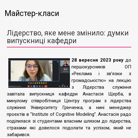
Майстер-класи
Лідерство, яке мене змінило: думки
випускниці кафедри
28 вересня 2023 року
до
першокурсників ОП
«Реклама і зв’язки з
громадськістю» на лекцію
з Лідерства служіння
завітала випускниця кафедри Анастасія Щерба, в
минулому співробітниця Центру програм з лідерства
служіння Університету Грінченка, а нині менеджер
проєктів в “Institute of Cognitive Modeling”. Анастасія радо
поділилася зі студентами власним шляхом до лідерства,
страхами які довелося подолати та успіхом, який не
забарився.