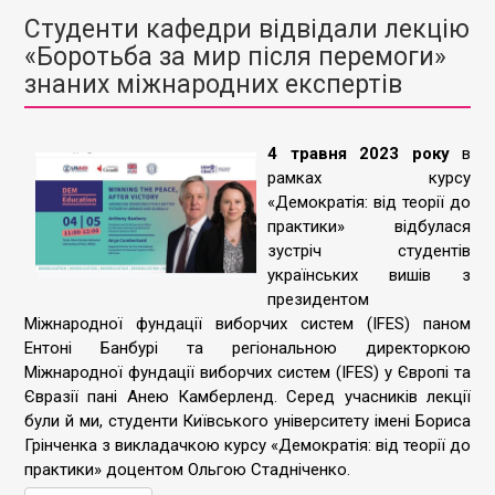
Студенти кафедри відвідали лекцію
«Боротьба за мир після перемоги»
знаних міжнародних експертів
4 травня 2023 року
в
рамках курсу
«Демократія: від теорії до
практики» відбулася
зустріч студентів
українських вишів з
президентом
Міжнародної фундації виборчих систем (IFES) паном
Ентоні Банбурі та регіональною директоркою
Міжнародної фундації виборчих систем (IFES) у Європі та
Євразії пані Анею Камберленд. Серед учасників лекції
були й ми, студенти Київського університету імені Бориса
Грінченка з викладачкою курсу «Демократія: від теорії до
практики» доцентом Ольгою Стадніченко.