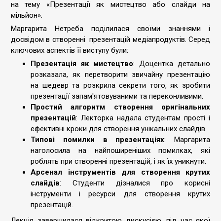
на тему «Презентації як мистецтво або слайди на
мільйон».
Маргарита Нетреба поділилася своїми знаннями і
досвідом в створенні презентацій медіапродуктів. Серед
ключових аспектів її виступу були:
Презентація як мистецтво
: Доцентка детально
розказала, як перетворити звичайну презентацію
на шедевр та розкрила секрети того, як зробити
презентації запам'ятовуваними та переконливими.
Простий алгоритм створення оригінальних
презентацій
: Лекторка надала студентам прості і
ефективні кроки для створення унікальних слайдів.
Типові помилки в презентаціях
: Маргарита
наголосила на найпоширеніших помилках, які
роблять при створенні презентацій, і як їх уникнути.
Арсенал інструментів для створення крутих
слайдів
: Студенти дізналися про корисні
інструменти і ресурси для створення крутих
презентацій.
Лекція завершилася відкритою дискусією, під час якої