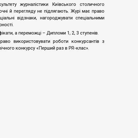
льтету журналістики Київського столичного
точні й перегляду не підлягають. Журі має право
іальні відзнаки, нагороджувати спеціальними
рності.
кати, а переможці – Дипломи 1, 2, 3 ступенів.
аво використовувати роботи конкурсантів з
ічного конкурсу «Перший раз в PR-клас».