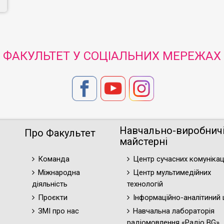
ФАКУЛЬТЕТ У СОЦІАЛЬНИХ МЕРЕЖАХ
Навчально-виробнич
Про Факультет
майстерні
Команда
Центр сучасних комунікац
Міжнародна
Центр мультимедійних
діяльність
технологій
Проєкти
Інформаційно-аналітиний 
ЗМІ про нас
Навчальна лабораторія
радіомовлення «Радіо BG»