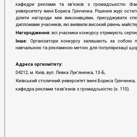
кафедри реклами та звʼязків з громадськістю Факу
університету імені Бориса Грінченка. Рішення журі оста
ділити нагороди між виконавцями, присуджувати спец
дипломами учасників, які виявили високий рівень майсте
Нагородження:
всі учасники конкурсу отримують сертифі
Інше:
Організатори конкурсу залишають за собою пр
навчальною та рекламною метою для популяризації щор
Адреса оргкомітету:
04212, м. Київ, вул. Левка Лук’яненка, 13-Б,
Київський столичний університет імені Бориса Грінченка,
кафедра реклами тазвʼязків з громадськістю (к. 110).