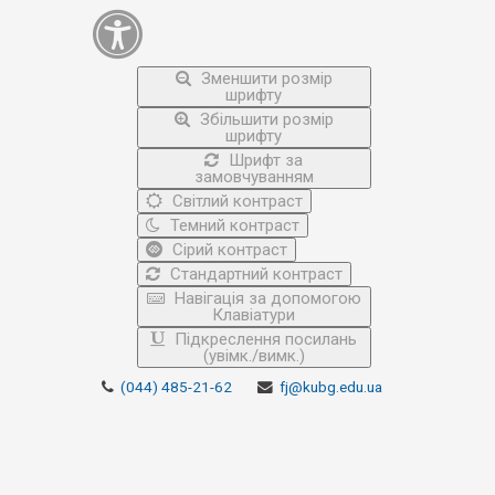
Зменшити розмір
шрифту
Збільшити розмір
шрифту
Шрифт за
замовчуванням
Світлий контраст
Темний контраст
Сірий контраст
Стандартний контраст
Навігація за допомогою
Клавіатури
Підкреслення посилань
(увімк./вимк.)
(044) 485-21-62
fj@kubg.edu.ua