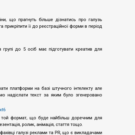
їни, що прагнуть більше дізнатись про галузь
а прикріпити її до реєстраційної форми в період
 групі до 5 осіб має підготувати креатив для
ти платформи на базі штучного інтелекту але
мо надіслати текст за яким було згенеровано
xt6
 той формат, що буде найбільш доречним для
резентація, ролик, анімація, стаття тощо.
фахівці галузі реклами та PR, що є викладачами