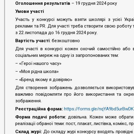
Оголошення результатів
– 19 грудня 2024 року
Умови участі
Участь у конкурсі можуть взяти школярі з усієї Укра
реклами та PR. Для участі треба створити свою роботу т
з 22 листопада до 16 грудня 2024 року.
Вартість участі
: безкоштовно
Для участі в конкурсі кожен охочий самостійно або в
соціальних мереж на одну із запропонованих тем:
– «Герої нашого часу»
– «Моя рідна школа»
– «Бренд якому я довіряю»
Для створення зображень дозволяється використовува
важливо повідомляти про його використання та окре
зображення.
Реєстраційна форма:
https://forms.gle/nqYA9bd5urBwDK
Форма подачі роботи:
довільна. Кожен може обрати
реалізації обраної теми: пост, плакат, листівка, комікс, п
Склад журі:
До складу журі конкурсу входять провідні 