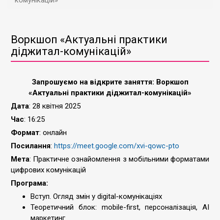
комунікацій»
Воркшоп «Актуальні практики
діджитал-комунікацій»
Запрошуємо на відкрите заняття: Воркшоп
«Актуальні практики діджитал-комунікацій»
Дата
: 28 квітня 2025
Час
: 16:25
Формат
: онлайн
Посилання
:
https://meet.google.com/xvi-qowc-pto
Мета
: Практичне ознайомлення з мобільними форматами
цифрових комунікацій
Програма:
Вступ. Огляд змін у digital-комунікаціях
Теоретичний блок: mobile-first, персоналізація, AI
маркетинг