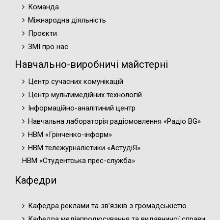
Команда
Міжнародна діяльність
Проєкти
ЗМІ про нас
Навчально-виробничі майстерні
Центр сучасних комунікацій
Центр мультимедійних технологій
Інформаційно-аналітиний центр
Навчальна лабораторія радіомовлення «Радіо BG»
НВМ «Грінченко-інформ»
НВМ тележурналістики «АстудіЯ»
НВМ «Студентська прес-служба»
Кафедри
Кафедра реклами та зв’язків з громадськістю
Кафедра медіапродюсування та видавничої справи