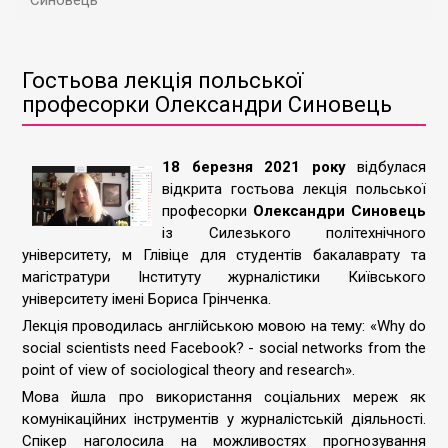
Синовець
Гостьова лекція польської
професорки Олександри Синовець
18 березня 2021 року
відбулася
відкрита гостьова лекція польської
професорки
Олександри Синовець
із Силезького політехнічного
університету, м Глівіце для студентів бакалаврату та
магістратури Інституту журналістики Київського
університету імені Бориса Грінченка.
Лекція проводилась англійською мовою на тему: «Why do
social scientists need Facebook? - social networks from the
point of view of sociological theory and research».
Мова йшла про використання соціальних мереж як
комунікаційних інструментів у журналістській діяльності.
Спікер наголосила на можливостях прогнозування