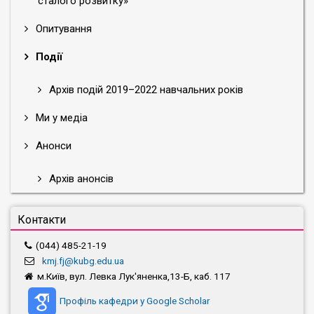
сталого розвитку»
Опитування
Події
Архів подій 2019–2022 навчальних років
Ми у медіа
Анонси
Архів анонсів
Контакти
(044) 485-21-19
kmj.fj@kubg.edu.ua
м.Київ, вул. Левка Лук'яненка,13-Б, каб. 117
Профіль кафедри у Google Scholar