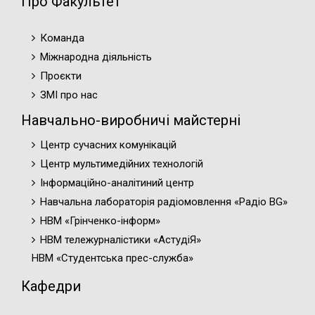
Про Факультет
Команда
Міжнародна діяльність
Проєкти
ЗМІ про нас
Навчально-виробничі майстерні
Центр сучасних комунікацій
Центр мультимедійних технологій
Інформаційно-аналітиний центр
Навчальна лабораторія радіомовлення «Радіо BG»
НВМ «Грінченко-інформ»
НВМ тележурналістики «АстудіЯ»
НВМ «Студентська прес-служба»
Кафедри