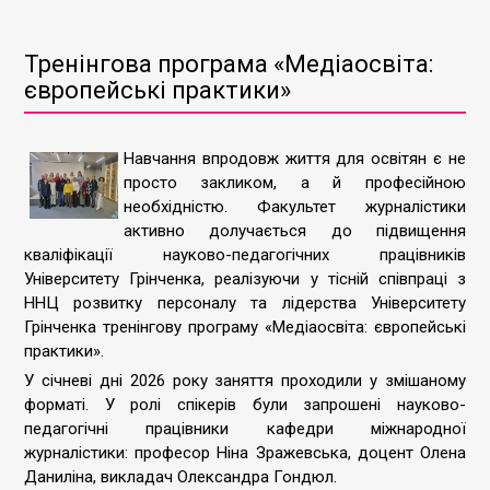
Тренінгова програма «Медіаосвіта:
європейські практики»
Навчання впродовж життя для освітян є не
просто закликом, а й професійною
необхідністю. Факультет журналістики
активно долучається до підвищення
кваліфікації науково-педагогічних працівників
Університету Грінченка, реалізуючи у тісній співпраці з
ННЦ розвитку персоналу та лідерства Університету
Грінченка тренінгову програму «Медіаосвіта: європейські
практики».
У січневі дні 2026 року заняття проходили у змішаному
форматі. У ролі спікерів були запрошені науково-
педагогічні працівники кафедри міжнародної
журналістики: професор Ніна Зражевська, доцент Олена
Даниліна, викладач Олександра Гондюл.