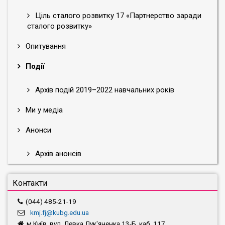
Ціль сталого розвитку 17 «Партнерство заради
сталого розвитку»
Опитування
Події
Архів подій 2019–2022 навчальних років
Ми у медіа
Анонси
Архів анонсів
Контакти
(044) 485-21-19
kmj.fj@kubg.edu.ua
м.Київ, вул. Левка Лук'яненка,13-Б, каб. 117