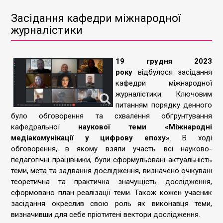
Засідання кафедри міжнародної
журналістики
19 грудня 2023
року
відбулося засідання
кафедри міжнародної
журналістики. Ключовим
питанням порядку денного
було обговорення та схвалення обґрунтування
кафедральної
наукової теми «Міжнародні
медіакомунікації у цифрову епоху»
. В ході
обговорення, в якому взяли участь всі науково-
педагогічні працівники, були сформульовані актуальність
теми, мета та задвання дослідження, визначено очікувані
теоретична та практична значущість дослідження,
сформовано план реалізації теми. Також кожен учасник
засідання окреслив свою роль як виконавця теми,
визначивши для себе пріотитені вектори дослідження.