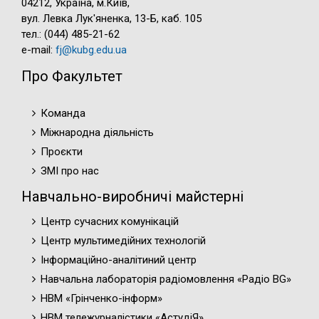
04212, Україна, м.Київ,
вул. Левка Лук'яненка, 13-Б, каб. 105
тел.: (044) 485-21-62
e-mail:
fj@kubg.edu.ua
Про Факультет
Команда
Міжнародна діяльність
Проєкти
ЗМІ про нас
Навчально-виробничі майстерні
Центр сучасних комунікацій
Центр мультимедійних технологій
Інформаційно-аналітиний центр
Навчальна лабораторія радіомовлення «Радіо BG»
НВМ «Грінченко-інформ»
НВМ тележурналістики «АстудіЯ»