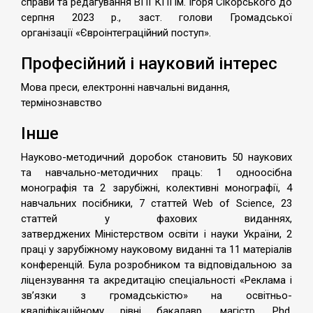
справи та редагування ВПІ КПІ ім. Ігоря Сікорського до
серпня 2023 р., заст. голови Громадської
організації «Євроінтеграційний поступ».
Професійний і науковий інтерес
Мова преси, електронні навчальні видання,
термінознавство
Інше
Науково-методичний доробок становить 50 наукових
та навчально-методичних праць: 1 одноосібна
монографія та 2 зарубіжні, колективні монографії, 4
навчальних посібники, 7 статтей Web of Science, 23
статтей у фахових виданнях,
затверджених Міністерством освіти і науки України, 2
праці у зарубіжному науковому виданні та 11 матеріалів
конференцій. Була розробником та відповідальною за
ліцензування та акредитацію спеціальності «Реклама і
зв’язки з громадськістю» на освітньо-
кваліфікаційному рівні бакалавр, магістр, Phd,