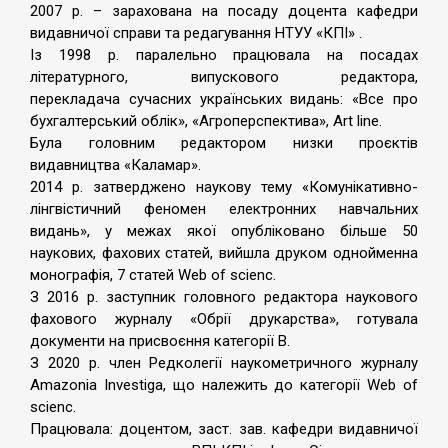
2007 р. – зарахована на посаду доцента кафедри
видавничої справи та редагування НТУУ «КПІ» .
Із 1998 р. паралельно працювала на посадах
літературного, випускового редактора,
перекладача сучасних українських видань: «Все про
бухгалтерський облік», «Агроперспектива», Art line.
Була головним редактором низки проєктів
видавництва «Каламар».
2014 р. затверджено наукову тему «Комунікативно-
лінгвістичний феномен електронних навчальних
видань», у межах якої опубліковано більше 50
наукових, фахових статей, вийшла друком однойменна
монографія, 7 статей Web of scienc.
З 2016 р. заступник головного редактора наукового
фахового журналу «Обрії друкарства», готувала
документи на присвоєння категорії В.
З 2020 р. член Редколегії наукометричного журналу
Amazonia Investiga, що належить до категорії Web of
scienc.
Працювала: доцентом, заст. зав. кафедри видавничої