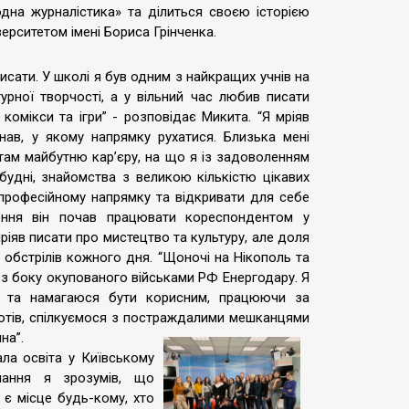
дна журналістика» та ділиться своєю історією
верситетом імені Бориса Грінченка.
исати. У школі я був одним з найкращих учнів на
урної творчості, а у вільний час любив писати
 комікси та ігри” - розповідає Микита. “Я мріяв
нав, у якому напрямку рухатися. Близька мені
там майбутню кар’єру, на що я із задоволенням
будні, знайомства з великою кількістю цікавих
професійному напрямку та відкривати для себе
ення він почав працювати кореспондентом у
ріяв писати про мистецтво та культуру, але доля
х обстрілів кожного дня. “Щоночі на Нікополь та
т з боку окупованого військами РФ Енергодару. Я
ії та намагаюся бути корисним, працюючи за
ьотів, спілкуємося з постраждалими мешканцями
на”.
ала освіта у Київському
вчання я зрозумів, що
 є місце будь-кому, хто