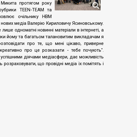
і Микита протягом року
 рубрики TEEN-TEAM та
словлює очільнику НВМ
а нових медіа Валерію Кириловичу Ясиновському.
лише одноматні новинні матеріали в інтернеті, а
вдяки йому та багатьом талановитим викладачам я
озповідати про те, що мені цікаво, приверне
креативно про це розказати - тебе почують".
з успішними діячами медіасфери, дає можливість
 розраховувати, що провідні медіа їх помітять і