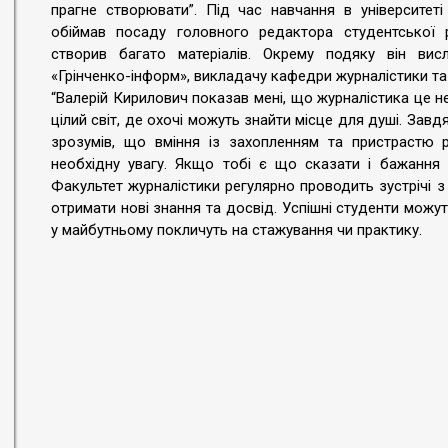
прагне створювати”. Під час навчання в університет
обіймав посаду головного редактора студентської
створив багато матеріалів. Окрему подяку він ви
«Грінченко-інформ», викладачу кафедри журналістики т
“Валерій Кирилович показав мені, що журналістика це не 
цілий світ, де охочі можуть знайти місце для душі. За
зрозумів, що вміння із захопленням та пристрастю р
необхідну увагу. Якщо тобі є що сказати і бажання 
Факультет журналістики регулярно проводить зустрічі 
отримати нові знання та досвід. Успішні студенти можуть
у майбутньому покличуть на стажування чи практику.