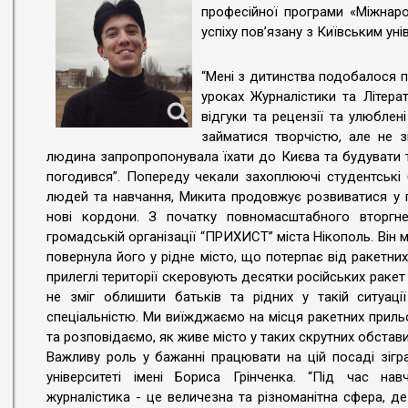
професійної програми «Міжнаро
успіху пов’язану з Київським уні
“Мені з дитинства подобалося п
уроках Журналістики та Літерат
відгуки та рецензії та улюблені
займатися творчістю, але не з
людина запропропонувала їхати до Києва та будувати 
погодився”. Попереду чекали захоплюючі студентські 
людей та навчання, Микита продовжує розвиватися у 
нові кордони. З початку повномасштабного вторгн
громадській організації “ПРИХИСТ” міста Нікополь. Він м
повернула його у рідне місто, що потерпає від ракетни
прилеглі території скеровують десятки російських раке
не зміг облишити батьків та рідних у такій ситуац
спеціальністю. Ми виїжджаємо на місця ракетних прил
та розповідаємо, як живе місто у таких скрутних обстави
Важливу роль у бажанні працювати на цій посаді зігр
університеті імені Бориса Грінченка. “Під час на
журналістика - це величезна та різноманітна сфера, де