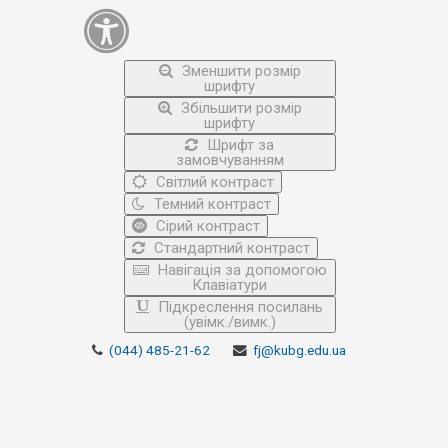
Зменшити розмір
шрифту
Збільшити розмір
шрифту
Шрифт за
замовчуванням
Світлий контраст
Темний контраст
Сірий контраст
Стандартний контраст
Навігація за допомогою
Клавіатури
Підкреслення посилань
(увімк./вимк.)
(044) 485-21-62
fj@kubg.edu.ua