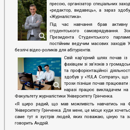
пресою, організатор спеціальних захо
«редактор, видавець», а зараз здобу
«Журналістика».
Під час навчання брав активну
студентського самоврядування. З
Президента Студентського парламе
постійним ведучим масових заходів У
безлічі відео-роликів для абітурієнтів.
Свій кар’єрний шлях почав із
фахівцем зі зв’язків з громадс
та профорієнтаційної діяльност
здобув у «YULA Company», що з
трохи пізніше почав працювати з
наразі працює викладачем на 
Факультету журналістики Університету Грінченка.
«Я щиро радий, що мав можливість навчатись на Фа
Університету Грінченка. Для мене, це місце куди хочеть
саме тут я зустрів людей, яких поважаю, ціную та 
говорить Андрій.