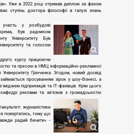
дів». Уже в 2022 році отримав диплом за фахом
ває ступінь доктора філософії в галузі знань
 участь у розбудові
окрема, був радником
нту Університету. Був
ніверситету та голосом
 друго курсу працюючи
ькістю та пресою в НМЦ інформаційно-рекламної
і Університету Грінченка. Згодом, новий досвід
аймається просуванням зірок у шоу-бізнесі, а
 іміджем підприємців та ІТ-фахівців. Крім цього
кафедрі реклами та зв’язків з громадськістю
культеті журналістики
ся повертатись, тому що
завжди радий бачити» -