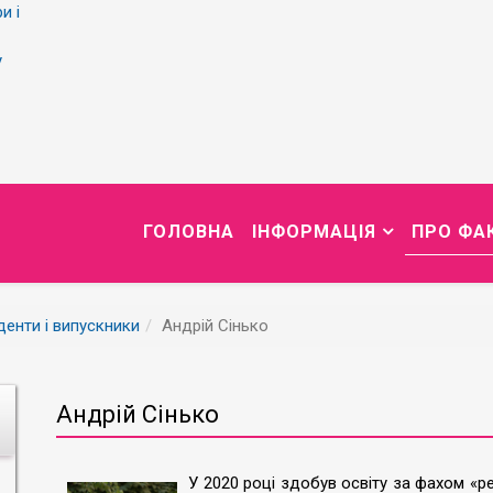
и і
у
ГОЛОВНА
ІНФОРМАЦІЯ
ПРО ФА
денти і випускники
Андрій Сінько
Андрій Сінько
У 2020 році здобув освіту за фахом «ре