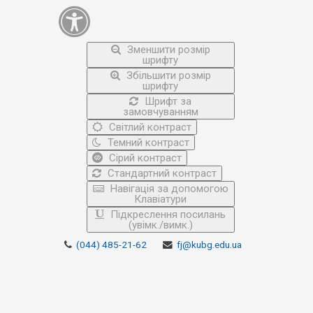
Зменшити розмір
шрифту
Збільшити розмір
шрифту
Шрифт за
замовчуванням
Світлий контраст
Темний контраст
Сірий контраст
Стандартний контраст
Навігація за допомогою
Клавіатури
Підкреслення посилань
(увімк./вимк.)
(044) 485-21-62
fj@kubg.edu.ua