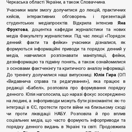
Черкаська області України, а також Словаччина.
Учасники мали змогу долучитися до лекцій, практичних
кейсів, інтерактивних обговорень і презентацій
студентських медіапроєктів. Відкрила інтенсив
Яна
Фруктова
, доцентка кафедри журналістики та нових
медіа Факультету журналістики. Під час лекції «Порядок
денний: факти та фейки» учасники дізналися, як
формуються інформаційні приводи та порядок денний у
медіа, навчилися розпізнавати маніпуляції, фейки,
дезінформацію та підміну понять, а також ознайомилися
з основами фактчекінгу та критичного аналізу інформації.
До тренінгу долучилися наші випускниці.
Юлія Гира
(ОП
«Видавнича справа та редагування»), яка працює в
редакції «Бабелі», розповіла про формування порядку
денного. Юлія наголосила, що наразі фокус зосереджено
на людині, а інфоприводи можуть бути різноманітні: як-то
інтеграції в ЄС, протести проти війни на близькому сході
чи проти ліквідації НАБУ. Розповіла й про вплив
соціальних медіа, що часто формують інфорприводи та
порядку денного видань в Україні та світі. Продовжила