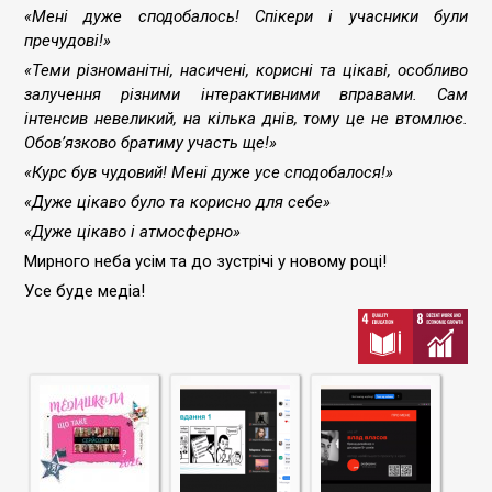
«Мені дуже сподобалось! Спікери і учасники були
пречудові!»
«Теми різноманітні, насичені, корисні та цікаві, особливо
залучення різними інтерактивними вправами. Сам
інтенсив невеликий, на кілька днів, тому це не втомлює.
Обовʼязково братиму участь ще!»
«Курс був чудовий! Мені дуже усе сподобалося!»
«Дуже цікаво було та корисно для себе»
«Дуже цікаво і атмосферно»
Мирного неба усім та до зустрічі у новому році!
Усе буде медіа!