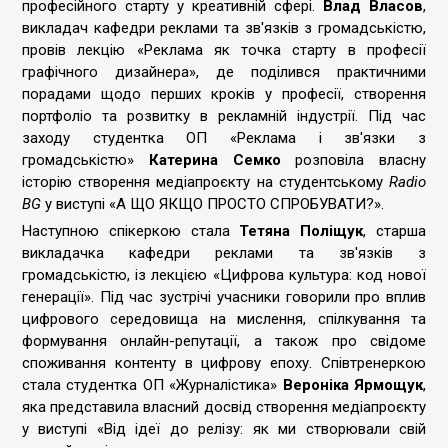
професійного старту у креативній сфері.
Влад Власов
,
викладач кафедри реклами та зв'язків з громадськістю,
провів лекцію «Реклама як точка старту в професії
графічного дизайнера», де поділився практичними
порадами щодо перших кроків у професії, створення
портфоліо та розвитку в рекламній індустрії. Під час
заходу студентка ОП «Реклама і зв'язки з
громадськістю»
Катерина Семко
розповіла власну
історію створення медіапроєкту на студентському
Radio
BG
у виступі «А ЩО ЯКЩО ПРОСТО СПРОБУВАТИ?».
Наступною спікеркою стала
Тетяна Поліщук
, старша
викладачка кафедри реклами та зв'язків з
громадськістю, із лекцією «Цифрова культура: код нової
генерації». Під час зустрічі учасники говорили про вплив
цифрового середовища на мислення, спілкування та
формування онлайн-репутації, а також про свідоме
споживання контенту в цифрову епоху. Співтренеркою
стала студентка ОП «Журналістика»
Вероніка Ярмощук
,
яка представила власний досвід створення медіапроєкту
у виступі «Від ідеї до релізу: як ми створювали свій