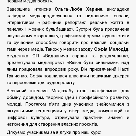
перший медіапроєкт».
Завершила інтенсив
Ольга-Люба Харина
, викладака
кафедри медіапродюсування та видавничої справи,
інтерактивом «Графічний репортаж: реальне життя в
панелях і мовних бульбашках». Зустріч була присвячена
візуальному сторітелінгу, графічним формам журналістики
та сучасним способам говорити про важливі соціальні
теми через медіа. Також у межах заходу
Софія Молодід
,
студентка ОП «Видавнича справа та редагування»,
презентувала медіапроєкт «Вільні бути сильними», над
яким працювала впродовж року. Він присвячений Насті
Грінченко. Софія поділилася власними пошуками джерел
та персонажів для аудіопроєкту.
Весняний інтенсив Медіахабу став платформою для
обміну досвідом, творчих ідей і професійного розвитку
молоді. Протягом п’яти днів учасники знайомилися з
актуальними тенденціями у сфері медіа, комунікацій та
цифрової культури, отримували практичні знання й
натхнення для створення власних проєктів.
Дякуємо учасникам за відгуки про наш курс: