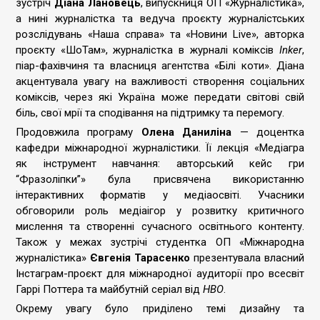
зустріч
Діана Лановець
, випускниця ОП «Журналістика»,
а нині журналістка та ведуча проєкту журналістських
розслідувань «Наша справа» та «Новини Live», авторка
проєкту «ШоТам», журналістка в журналі коміксів
Inker
,
піар-фахівчиня та власниця агентства «Білі коти». Діана
акцентувала увагу на важливості створення соціальних
коміксів, через які Україна може передати світові свій
біль, свої мрії та сподівання на підтримку та перемогу.
Продовжила програму
Олена Даниліна
— доцентка
кафедри міжнародної журналістики. Її лекція «Медіагра
як інструмент навчання: авторський кейс гри
“Фразоліпки”» була присвячена використанню
інтерактивних форматів у медіаосвіті. Учасники
обговорили роль медіаігор у розвитку критичного
мислення та створенні сучасного освітнього контенту.
Також у межах зустрічі студентка ОП «Міжнародна
журналістика»
Євгенія Тарасенко
презентувала власний
Інстаграм-проєкт для міжнародної аудиторії про всесвіт
Гаррі Поттера та майбутній серіал від
HBO
.
Окрему увагу було приділено темі дизайну та