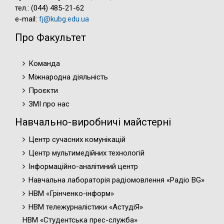
тел.: (044) 485-21-62
e-mail:
fj@kubg.edu.ua
Про Факультет
Команда
Міжнародна діяльність
Проєкти
ЗМІ про нас
Навчально-виробничі майстерні
Центр сучасних комунікацій
Центр мультимедійних технологій
Інформаційно-аналітиний центр
Навчальна лабораторія радіомовлення «Радіо BG»
НВМ «Грінченко-інформ»
НВМ тележурналістики «АстудіЯ»
НВМ «Студентська прес-служба»