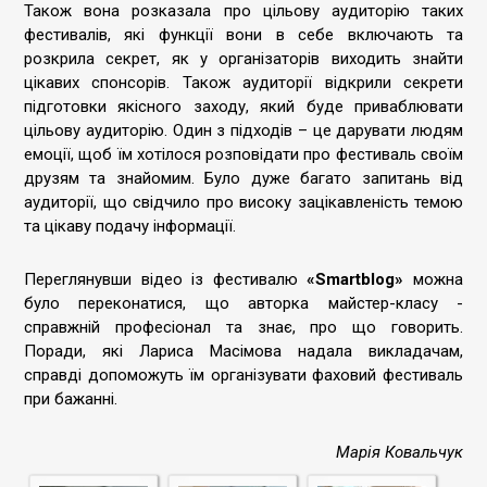
Також вона розказала про цільову аудиторію таких
фестивалів, які функції вони в себе включають та
розкрила секрет, як у організаторів виходить знайти
цікавих спонсорів. Також аудиторії відкрили секрети
підготовки якісного заходу, який буде приваблювати
цільову аудиторію. Один з підходів – це дарувати людям
емоції, щоб їм хотілося розповідати про фестиваль своїм
друзям та знайомим. Було дуже багато запитань від
аудиторії, що свідчило про високу зацікавленість темою
та цікаву подачу інформації.
Переглянувши відео із фестивалю
«Smartblog»
можна
було переконатися, що авторка майстер-класу -
справжній професіонал та знає, про що говорить.
Поради, які Лариса Масімова надала викладачам,
справді допоможуть їм організувати фаховий фестиваль
при бажанні.
Марія Ковальчук