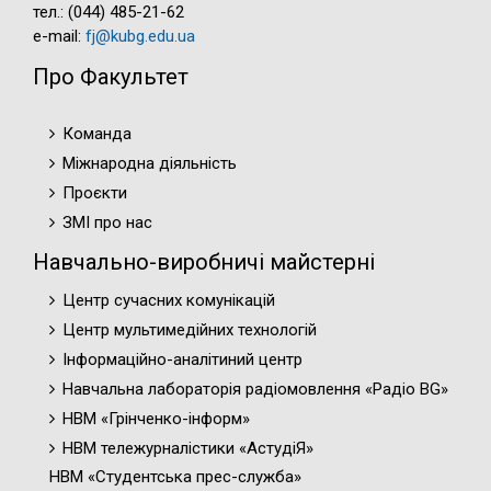
тел.: (044) 485-21-62
e-mail:
fj@kubg.edu.ua
Про Факультет
Команда
Міжнародна діяльність
Проєкти
ЗМІ про нас
Навчально-виробничі майстерні
Центр сучасних комунікацій
Центр мультимедійних технологій
Інформаційно-аналітиний центр
Навчальна лабораторія радіомовлення «Радіо BG»
НВМ «Грінченко-інформ»
НВМ тележурналістики «АстудіЯ»
НВМ «Студентська прес-служба»