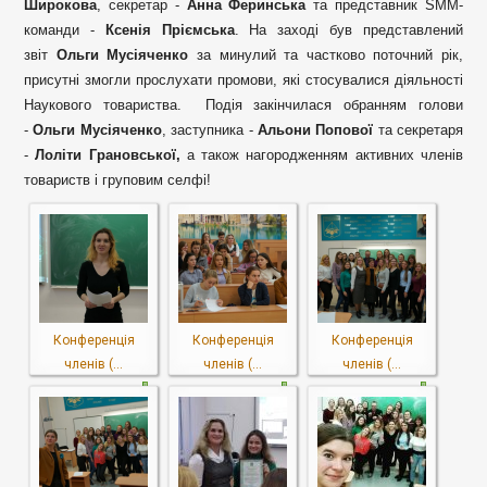
Широкова
, секретар -
Анна Феринська
та представник SMM-
команди -
Ксенія Пріємська
. На заході був представлений
звіт
Ольги Мусіяченко
за минулий та частково поточний рік,
присутні змогли прослухати промови, які стосувалися діяльності
Наукового товариства. Подія закінчилася обранням голови
-
Ольги Мусіяченко
, заступника -
Альони Попової
та секретаря
-
Лоліти Грановської,
а також нагородженням активних членів
товариств і груповим селфі!
Конференція
Конференція
Конференція
членів (...
членів (...
членів (...