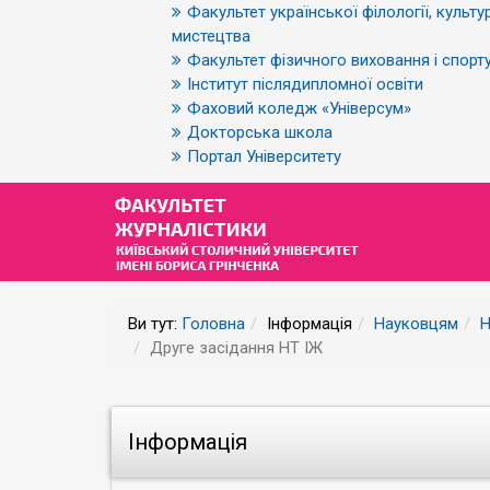
Факультет української філології, культур
мистецтва
Факультет фізичного виховання і спорт
Інститут післядипломної освіти
Фаховий коледж «Універсум»
Докторська школа
Портал Університету
Ви тут:
Головна
Інформація
Науковцям
Н
Друге засідання НТ ІЖ
Інформація