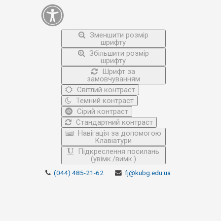
Зменшити розмір
шрифту
Збільшити розмір
шрифту
Шрифт за
замовчуванням
Світлий контраст
Темний контраст
Сірий контраст
Стандартний контраст
Навігація за допомогою
Клавіатури
Підкреслення посилань
(увімк./вимк.)
(044) 485-21-62
fj@kubg.edu.ua