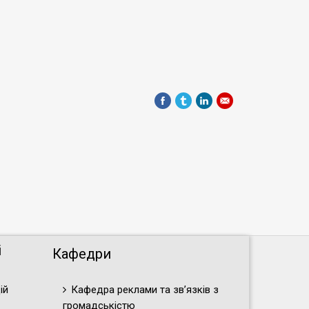
і
Кафедри
ій
Кафедра реклами та зв’язків з
громадськістю