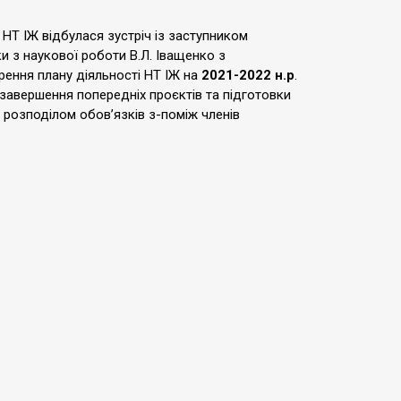
 НТ ІЖ відбулася зустріч із заступником
и з наукової роботи В.Л. Іващенко з
рення плану діяльності НТ ІЖ на
2021-2022 н.р
.
авершення попередніх проєктів та підготовки
м розподілом обов’язків з-поміж членів