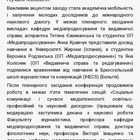
Важливим акцентом заходу стала академічна мобільність
і залучення молодих дослідників до міжнародного
наукового діалогу. У межах пленарного засідання
викладач кафедри медіапродюсування та видавничої
справи, аспірантка Тетяна Єжижанська та студентка ОП
«Медіапродюсування» Анна Кравчук представили досвід
навчання в Університеті Жирони (Іспанія), а студентки
Вероніка Родзінська (ОП «Медіапродюсування») та Яна
Колісник (ОП «Видавнича справа та редагування»)
поділилися враженнями від навчання в Брюссельській
школі журналістики та комунікацій (IHECS) (Бельгія).
Після пленарного засідання конференція продовжила
роботу в межах п’яти тематичних секцій: «Соціальні
комунікації і сучасні медіатехнології: освітньо-
професійний та науковий дискурси» (працювала під
модерацією заступника декана з наукової роботи
Факультету журналістики, професора кафедри
медіапродюсування та видавничої справи, доктора
філологічних наук, професора Вікторії Іващенко та