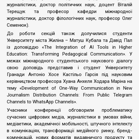
журналістики, доктор політичних наук, доцент Віталій
Терещук та професор кафедри міжнародної
журналістики, доктор філологічних наук, професор Олег
Семенюк).
До роботи секцій також долучилися студенти
Університету міста Жиліна – Матуш Кубала та Давід Пал
із доповіддю «The Integration of AI Tools in Higher
Education: Transforming Pedagogical Communication». У
межах міжнародного студентського наукового діалогу
свою доповідь представив і студент Університету
Гранади Антоніо Хосе Кастільо Гарсія під науковим
керівництвом професора Хуана Анхеля Ходара Маріна на
тему «Development of One-Way Communication in New
Journalism Distribution Channels: From Public Telegram
Channels to WhatsApp Channels».
Учасники конференції обговорили проблематику
сучасних цифрових медіа, журналістики в умовах війни,
медіаетики, академічної мобільності, штучного інтелекту
в комунікаціях, трансформації медійного ринку, бренд-
комунікацій, нових форматів видавничого продукту та