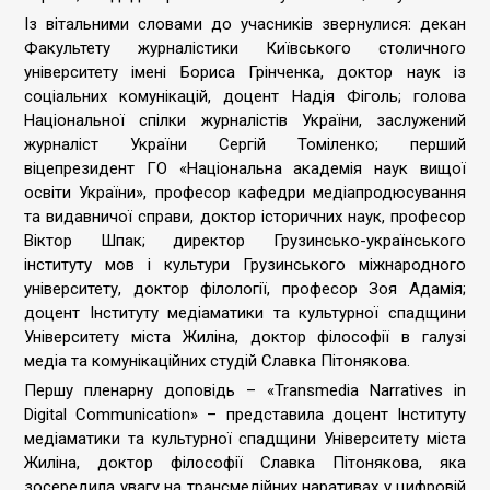
Із вітальними словами до учасників звернулися: декан
Факультету журналістики Київського столичного
університету імені Бориса Грінченка, доктор наук із
соціальних комунікацій, доцент Надія Фіголь; голова
Національної спілки журналістів України, заслужений
журналіст України Сергій Томіленко; перший
віцепрезидент ГО «Національна академія наук вищої
освіти України», професор кафедри медіапродюсування
та видавничої справи, доктор історичних наук, професор
Віктор Шпак; директор Грузинсько-українського
інституту мов і культури Грузинського міжнародного
університету, доктор філології, професор Зоя Адамія;
доцент Інституту медіаматики та культурної спадщини
Університету міста Жиліна, доктор філософії в галузі
медіа та комунікаційних студій Славка Пітонякова.
Першу пленарну доповідь – «Transmedia Narratives in
Digital Communication» – представила доцент Інституту
медіаматики та культурної спадщини Університету міста
Жиліна, доктор філософії Славка Пітонякова, яка
зосередила увагу на трансмедійних наративах у цифровій