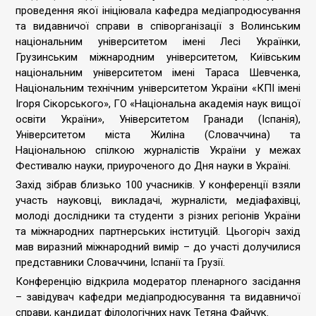
проведення якої ініціювала кафедра медіапродюсування
та видавничої справи в співорганізації з Волинським
національним університетом імені Лесі Українки,
Грузинським міжнародним університетом, Київським
національним університетом імені Тараса Шевченка,
Національним технічним університетом України «КПІ імені
Ігоря Сікорського», ГО «Національна академія наук вищої
освіти України», Університетом Гранади (Іспанія),
Університетом міста Жиліна (Словаччина) та
Національною спілкою журналістів України у межах
Фестивалю науки, приуроченого до Дня науки в Україні.
Захід зібрав близько 100 учасників. У конференції взяли
участь науковці, викладачі, журналісти, медіафахівці,
молоді дослідники та студенти з різних регіонів України
та міжнародних партнерських інституцій. Цьогоріч захід
мав виразний міжнародний вимір – до участі долучилися
представники Словаччини, Іспанії та Грузії.
Конференцію відкрила модератор пленарного засідання
– завідувач кафедри медіапродюсування та видавничої
справи, кандидат філологічних наук Тетяна Файчук.