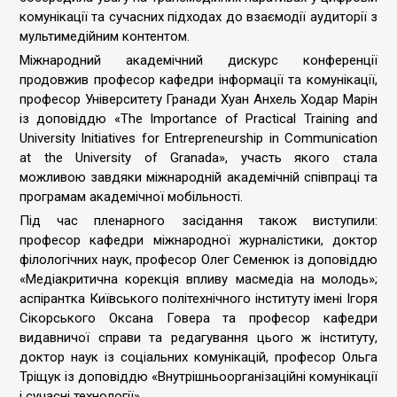
комунікації та сучасних підходах до взаємодії аудиторії з
мультимедійним контентом.
Міжнародний академічний дискурс конференції
продовжив професор кафедри інформації та комунікації,
професор Університету Гранади Хуан Анхель Ходар Марін
із доповіддю «The Importance of Practical Training and
University Initiatives for Entrepreneurship in Communication
at the University of Granada», участь якого стала
можливою завдяки міжнародній академічній співпраці та
програмам академічної мобільності.
Під час пленарного засідання також виступили:
професор кафедри міжнародної журналістики, доктор
філологічних наук, професор Олег Семенюк із доповіддю
«Медіакритична корекція впливу масмедіа на молодь»;
аспірантка Київського політехнічного інституту імені Ігоря
Сікорського Оксана Говера та професор кафедри
видавничої справи та редагування цього ж інституту,
доктор наук із соціальних комунікацій, професор Ольга
Тріщук із доповіддю «Внутрішньоорганізаційні комунікації
і сучасні технології».