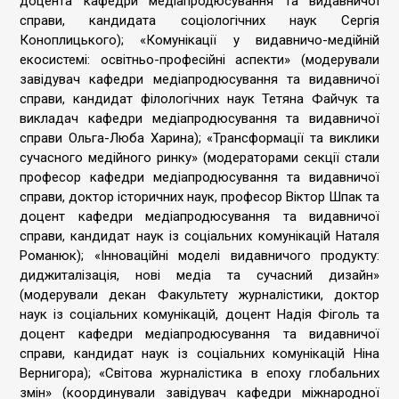
доцента кафедри медіапродюсування та видавничої
справи, кандидата соціологічних наук Сергія
Коноплицького); «Комунікації у видавничо-медійній
екосистемі: освітньо-професійні аспекти» (модерували
завідувач кафедри медіапродюсування та видавничої
справи, кандидат філологічних наук Тетяна Файчук та
викладач кафедри медіапродюсування та видавничої
справи Ольга-Люба Харина); «Трансформації та виклики
сучасного медійного ринку» (модераторами секції стали
професор кафедри медіапродюсування та видавничої
справи, доктор історичних наук, професор Віктор Шпак та
доцент кафедри медіапродюсування та видавничої
справи, кандидат наук із соціальних комунікацій Наталя
Романюк); «Інноваційні моделі видавничого продукту:
диджиталізація, нові медіа та сучасний дизайн»
(модерували декан Факультету журналістики, доктор
наук із соціальних комунікацій, доцент Надія Фіголь та
доцент кафедри медіапродюсування та видавничої
справи, кандидат наук із соціальних комунікацій Ніна
Вернигора); «Світова журналістика в епоху глобальних
змін» (координували завідувач кафедри міжнародної