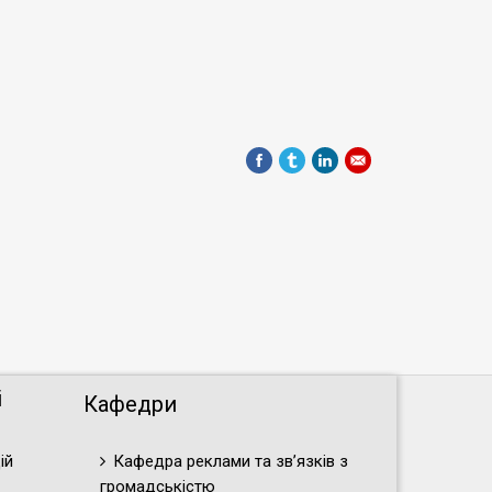
і
Кафедри
ій
Кафедра реклами та зв’язків з
громадськістю