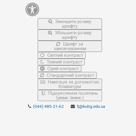
Зменшити розмір
шрифту
Збільшити розмір
шрифту
Шрифт за
замовчуванням
Світлий контраст
Темний контраст
Сірий контраст
Стандартний контраст
Навігація за допомогою
Клавіатури
Підкреслення посилань
(увімк./вимк.)
(044) 485-21-62
fj@kubg.edu.ua