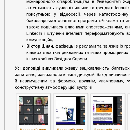
міжнародного співробітництва в Університеті Жи
автентичність: сучасні виклики та тренди в Іспані
присутньою у відеосесії, через катастрофічну
бакалаврської освітньої програми «Реклама та зв
також поділилася власними спостереженнями, анл
LinkedIn і штучний інтелект переформатовують 
комунікацій»;
Віктор Шиян
, фахівець із реклами та зв’язків із 
кількох десятків рекламних та інших промоційних к
інших країнах Західної Європи.
Усі доповіді викликали жваву зацікавленість багатьох 
запитання, зав’язалося кілька дискусій. Захід виявився
й невимушеним за формою, дружнім, «ламповим», уча
конструктивну атмосферу цієї зустрічі.