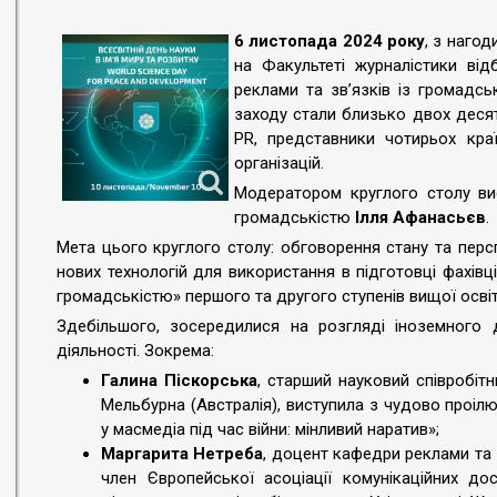
6 листопада 2024 року
, з нагод
на Факультеті журналістики відб
реклами та зв’язків із громадс
заходу стали близько двох десятк
PR, представники чотирьох краї
організацій.
Модератором круглого столу ви
громадськістю
Ілля Афанасьєв
.
Мета цього круглого столу: обговорення стану та перс
нових технологій для використання в підготовці фахівц
громадськістю» першого та другого ступенів вищої освіт
Здебільшого, зосередилися на розгляді іноземного д
діяльності. Зокрема:
Галина Піскорська
, старший науковий співробіт
Мельбурна (Австралія), виступила з чудово проі
у масмедіа під час війни: мінливий наратив»;
Маргарита Нетреба
, доцент кафедри реклами та з
член Європейської асоціації комунікаційних д