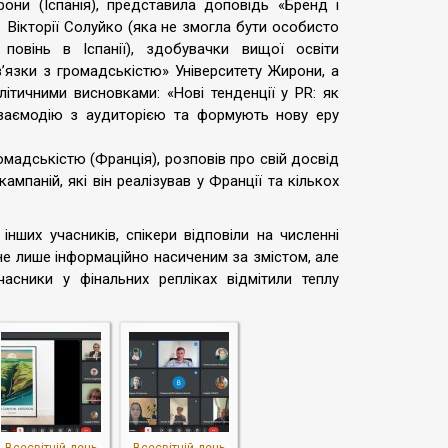
рони (Іспанія), представила доповідь «Бренд і
ї» Вікторії Солуйко (яка не змогла бути особисто
 повінь в Іспанії), здобувачки вищої освіти
’язки з громадськістю» Університету Жирони, а
ітичними висновками: «Нові тенденції у PR: як
взаємодію з аудиторією та формують нову еру
громадськістю (Франція), розповів про свій досвід
ампаній, які він реалізував у Франції та кількох
інших учасників, спікери відповіли на численні
 не лише інформаційно насиченим за змістом, але
сники у фінальних репліках відмітили теплу