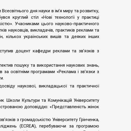
и Всесвітнього дня науки в ім’я миру та розвитку,
увся круглий стіл «Нові технології у практиці
ькістю». Учасниками цього науково-практичного
ів науковців, викладачів, практиків реклами та
н, кількох українських вишів та деяких інших
ступив доцент кафедри реклами та зв’язків з
пектив пошуку та використання наукових знань,
ів за освітніми програмами «Реклама і зв’язки з
и.
освіду наукової, викладацької та практичної
ник Школи Культури та Комунікацій Університету
люстрованою доповіддю: «Представленість жінок
в’язків з громадськістю Університету Грінченка,
осліджень (ECREA), перебуваючи за програмою