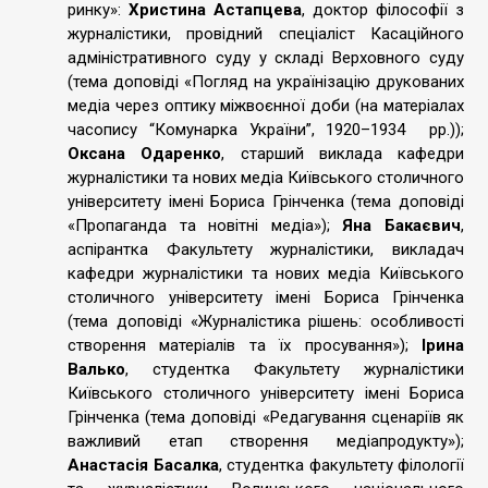
ринку»:
Христина Астапцева
, доктор філософії з
журналістики, провідний спеціаліст Касаційного
адміністративного суду у складі Верховного суду
(тема доповіді «Погляд на українізацію друкованих
медіа через оптику міжвоєнної доби (на матеріалах
часопису “Комунарка України”, 1920–1934 рр.));
Оксана Одаренко
, старший виклада кафедри
журналістики та нових медіа Київського столичного
університету імені Бориса Грінченка (тема доповіді
«Пропаганда та новітні медіа»);
Яна Бакаєвич
,
аспірантка Факультету журналістики, викладач
кафедри журналістики та нових медіа Київського
столичного університету імені Бориса Грінченка
(тема доповіді «Журналістика рішень: особливості
створення матеріалів та їх просування»);
Ірина
Валько
, студентка Факультету журналістики
Київського столичного університету імені Бориса
Грінченка (тема доповіді «Редагування сценаріїв як
важливий етап створення медіапродукту»);
Анастасія Басалка
, студентка факультету філології