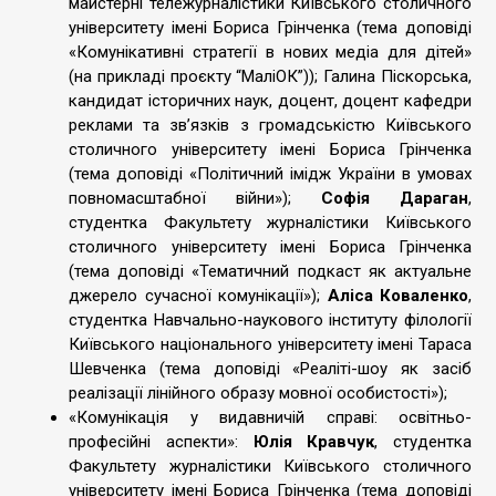
майстерні тележурналістики Київського столичного
університету імені Бориса Грінченка (тема доповіді
«Комунікативні стратегії в нових медіа для дітей»
(на прикладі проєкту “МаліОК”)); Галина Піскорська,
кандидат історичних наук, доцент, доцент кафедри
реклами та зв’язків з громадськістю Київського
столичного університету імені Бориса Грінченка
(тема доповіді «Політичний імідж України в умовах
повномасштабної війни»);
Софія Дараган
,
студентка Факультету журналістики Київського
столичного університету імені Бориса Грінченка
(тема доповіді «Тематичний подкаст як актуальне
джерело сучасної комунікації»);
Аліса Коваленко
,
студентка Навчально-наукового інституту філології
Київського національного університету імені Тараса
Шевченка (тема доповіді «Реаліті-шоу як засіб
реалізації лінійного образу мовної особистості»);
«Комунікація у видавничій справі: освітньо-
професійні аспекти»:
Юлія Кравчук
, студентка
Факультету журналістики Київського столичного
університету імені Бориса Грінченка (тема доповіді