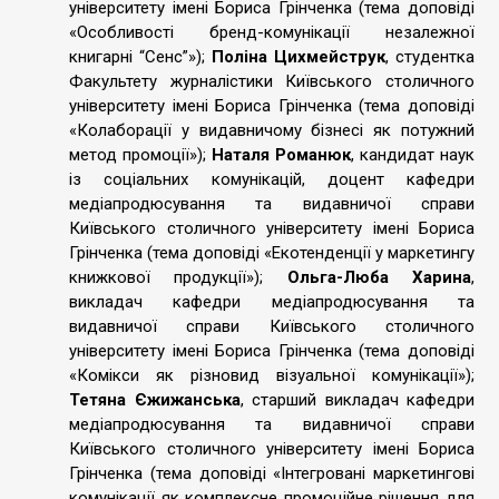
університету імені Бориса Грінченка (тема доповіді
«Особливості бренд-комунікації незалежної
книгарні “Сенс”»);
Поліна Цихмейструк
, студентка
Факультету журналістики Київського столичного
університету імені Бориса Грінченка (тема доповіді
«Колаборації у видавничому бізнесі як потужний
метод промоції»);
Наталя Романюк
, кандидат наук
із соціальних комунікацій, доцент кафедри
медіапродюсування та видавничої справи
Київського столичного університету імені Бориса
Грінченка (тема доповіді «Екотенденції у маркетингу
книжкової продукції»);
Ольга-Люба Харина
,
викладач кафедри медіапродюсування та
видавничої справи Київського столичного
університету імені Бориса Грінченка (тема доповіді
«Комікси як різновид візуальної комунікації»);
Тетяна Єжижанська
, старший викладач кафедри
медіапродюсування та видавничої справи
Київського столичного університету імені Бориса
Грінченка (тема доповіді «Інтегровані маркетингові
комунікації як комплексне промоційне рішення для