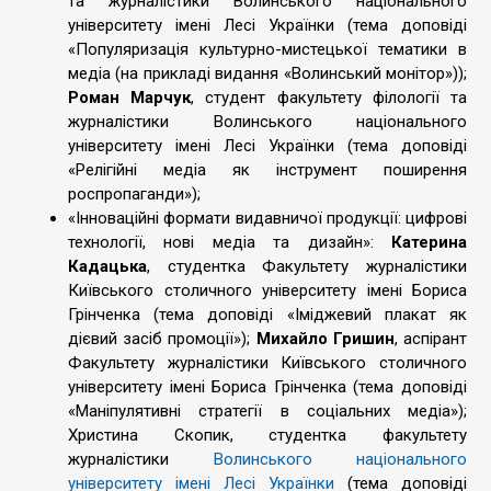
та журналістики Волинського національного
університету імені Лесі Українки (тема доповіді
«Популяризація культурно-мистецької тематики в
медіа (на прикладі видання «Волинський монітор»));
Роман Марчук
, студент факультету філології та
журналістики Волинського національного
університету імені Лесі Українки (тема доповіді
«Релігійні медіа як інструмент поширення
роспропаганди»);
«Інноваційні формати видавничої продукції: цифрові
технології, нові медіа та дизайн»:
Катерина
Кадацька
, студентка Факультету журналістики
Київського столичного університету імені Бориса
Грінченка (тема доповіді «Іміджевий плакат як
дієвий засіб промоції»);
Михайло Гришин
, аспірант
Факультету журналістики Київського столичного
університету імені Бориса Грінченка (тема доповіді
«Маніпулятивні стратегії в соціальних медіа»);
Христина Скопик, студентка факультету
журналістики
Волинського національного
університету імені Лесі Українки
(тема доповіді