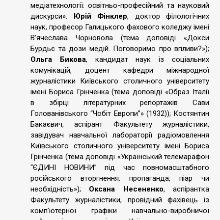
медіатехнології: освітньо-професійний та науковий
дискурси»:
Юрій Фінклер
, доктор філологічних
наук, професор Галицького фахового коледжу імені
В’ячеслава Чорновола (тема доповіді «Докси
Бурдьє та дози медій. Поговоримо про впливи?»);
Ольга Бикова
, кандидат наук із соціальних
комунікацій, доцент кафедри міжнародної
журналістики Київського столичного університету
імені Бориса Грінченка (тема доповіді «Образ Італії
в збірці літературних репортажів Сави
Голованівського “Чобіт Европи”» (1932)); Костянтин
Бакаєвич, аспірант Факультету журналістики,
завідувач навчальної лабораторії радіомовлення
Київського столичного університету імені Бориса
Грінченка (тема доповіді «Український телемарафон
“ЄДИНІ НОВИНИ” під час повномасштабного
російського вторгнення: пропаганда, піар чи
необхідність»);
Оксана Несененко
, аспірантка
Факультету журналістики, провідний фахівець із
комп’ютерної графіки навчально-виробничої