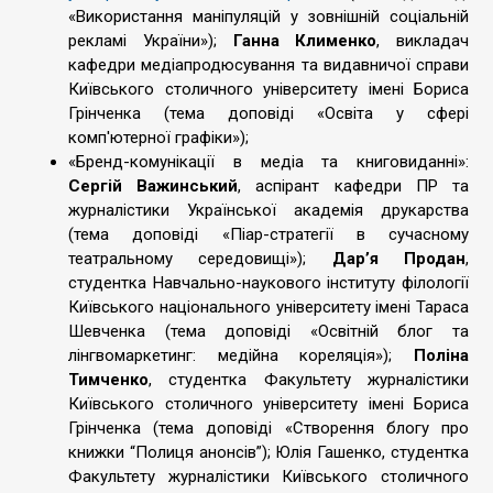
«Використання маніпуляцій у зовнішній соціальній
рекламі України»);
Ганна Клименко
, викладач
кафедри медіапродюсування та видавничої справи
Київського столичного університету імені Бориса
Грінченка (тема доповіді «Освіта у сфері
комп'ютерної графіки»);
«Бренд-комунікації в медіа та книговиданні»:
Сергій Важинський
, аспірант кафедри ПР та
журналістики Української академія друкарства
(тема доповіді «Піар-стратегії в сучасному
театральному середовищі»);
Дар’я Продан
,
студентка Навчально-наукового інституту філології
Київського національного університету імені Тараса
Шевченка (тема доповіді «Освітній блог та
лінгвомаркетинг: медійна кореляція»);
Поліна
Тимченко
, студентка Факультету журналістики
Київського столичного університету імені Бориса
Грінченка (тема доповіді «Створення блогу про
книжки “Полиця анонсів”); Юлія Гашенко, студентка
Факультету журналістики Київського столичного