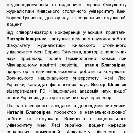
медіапродюсування та видавничої справи Факультету
журналістики Київського столичного університету імені
Бориса Грінченка, доктор наук із соціальних комунікацій,
доцент.
Від співорганізаторів конференції учасників привітали:
Вікторія Іващенко
, заступник декана з наукової роботи
Факультету журналістики Київського столичного
університету імені Бориса Грінченка, доктор філологічних
наук, професор, голова Термінологічної комісії при
Міжнародному комітеті славістів;
Наталія Благовірна
,
проректор із навчально-виховної роботи та комунікації
Волинського національного університету імені Лесі
Українки, кандидат філологічних наук;
Віктор Шпак
як
віцепрезидент ГО «Національна академія наук вищої
освіти України», доктор історичних наук, професор.
Під час пленарного засідання з доповідями виступили:
Наталія Благовірна
, проректор із навчально-виховної
роботи та комунікації Волинського національного
університету імені Лесі Українки, доцент кафедри
соціальних комунікацій Факультету філології та