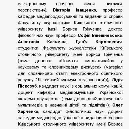
електронному навчанні: зміни, виклики,
перспективи»);
Вікторія Іващенко
, професор
кафедри медіапродюсування та видавничої справи
Факультету журналістики Київського столичного
університету імені Бориса Грінченка, доктор
філологічних наук, професор;
Софія Вжешневська
,
Анастасія Казьміна
,
Дар’я Кардасевич
,
студентки Факультету журналістики Київського
столичного університету імені Бориса Грінченка
(тема доповіді «Поняття «медіадизайн» у
науковому та словниковому дискурсах (матеріал
для словникової статті електронного освітнього
ресурсу “Лексичний мінімум медіазнавця”));
Лідія
Піскозуб
, кандидат наук із соціальних комунікацій,
доцент кафедри медіакомунікацій Української
академії друкарства (тема доповіді «Застосування
мультимедіа в навчанні дітей та підлітків»);
Олег
Харченко
, кандидат філологічних наук, доцент
кафедри медіапродюсування та видавничої справи
Київського столичного університету імені Бориса