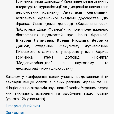
Грінченка (тема доповіді «”Креативне редагування у
літературі та журналістиці” як дисципліна навчання в
англомовних країнах»);
Анастасія Ковалишин
,
аспірантка Української академії друкарства, Дім
Франка, Львів (тема доповіді «Видавнича серія
“Бібліотека Дому Франка”» як популярне джерело
біографічних відомостей про Івана Франка»);
Вікторія Луганська
,
Ксенія Нікішина
,
Вероніка
Дацюк
, студентки Факультету журналістики
Київського столичного університету імені Бориса
Грінченка (тема доповіді «Поняття
“Медіавиробництво” в науковому та
лексикографічному дискурсах»).
Загалом у конференції взяли участь представники 5-ти
закладів вищої освіти з різних регіонів України та ГО
«Національна академія наук вищої освіти України», серед
них викладачі, аспіранти та здобувачі вищої освіти
(усього 126 учасників).
Інформаційний лист
Оргкомітет