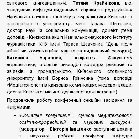
світового книговидання»);
Тетяна Крайнікова
, в.о.
завідувача кафедри видавничої справи та редагування
Навчально-наукового інституту журналістики Київського
національного університету імені Тараса Шевченка,
доктор наук із соціальних комунікацій, доцент (тема
доповіді «Книжкова акція Навчально-наукового інституту
журналістики КНУ імені Тараса Шевченка “День після
війни” як комунікаційне явище та видавничий рекорд»);
Катерина Баранова
, аспірантка Факультету
журналістики, старший викладач кафедри реклами та
зв’язків з громадськістю Київського столичного
університету імені Бориса Грінченка (тема доповіді
«Медіатехнології в кризових комунікаціях місцевої влади:
досвід Київської міської державної адміністрації»).
Продовжили роботу конференції секційні засідання за
напрямами:
«Соціальні комунікації і сучасні медіатехнології:
освітньо-професійний та науковий дискурси»
(модератор –
Вікторія Іващенко
, заступник декана
з наукової роботи, професор кафедри