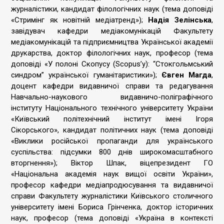
журналістики, кандидат філологічних наук (тема доповіді
«Стримінг як новітній медіатренд»);
Надія Зелінська
,
завідувач кафедри медіакомунікацій Факультету
медіакомунікацій та підприємництва Української академії
друкарства, доктор філологічних наук, професор (тема
доповіді «У полоні Скопусу (Scopus’у): “Стокгольмський
синдром” української гуманітаристики»);
Євген Магда
,
доцент кафедри видавничої справи та редагування
Навчально-наукового видавничо-поліграфічного
інституту Національного технічного університету України
«Київський політехнічний інститут імені Ігоря
Сікорського», кандидат політичних наук (тема доповіді
«Виклики російської пропаганди для українського
суспільства: підсумки 800 днів широкомасштабного
вторгнення»); Віктор Шпак, віцепрезидент ГО
«Національна академія наук вищої освіти України»,
професор кафедри медіапродюсування та видавничої
справи Факультету журналістики Київського столичного
університету імені Бориса Грінченка, доктор історичних
наук, професор (тема доповіді «Україна в контексті