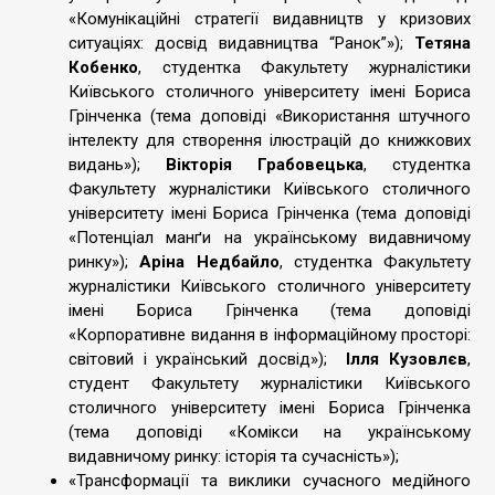
«Комунікаційні стратегії видавництв у кризових
ситуаціях: досвід видавництва “Ранок”»);
Тетяна
Кобенко
, студентка Факультету журналістики
Київського столичного університету імені Бориса
Грінченка (тема доповіді «Використання штучного
інтелекту для створення ілюстрацій до книжкових
видань»);
Вікторія Грабовецька
, студентка
Факультету журналістики Київського столичного
університету імені Бориса Грінченка (тема доповіді
«Потенціал манґи на українському видавничому
ринку»);
Аріна Недбайло
, студентка Факультету
журналістики Київського столичного університету
імені Бориса Грінченка (тема доповіді
«Корпоративне видання в інформаційному просторі:
світовий і український досвід»);
Ілля Кузовлєв
,
студент Факультету журналістики Київського
столичного університету імені Бориса Грінченка
(тема доповіді «Комікси на українському
видавничому ринку: історія та сучасність»);
«Трансформації та виклики сучасного медійного