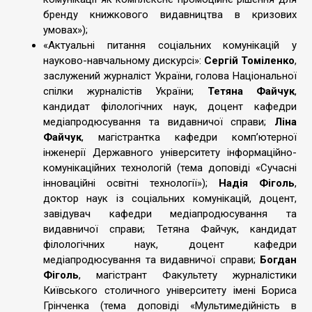
бренду книжкового видавництва в кризових
умовах»);
«Актуальні питання соціальних комунікацій у
науково-навчальному дискурсі»:
Сергій Томіленко
,
заслужений журналіст України, голова Національної
спілки журналістів України;
Тетяна Файчук
,
кандидат філологічних наук, доцент кафедри
медіапродюсування та видавничої справи;
Ліна
Файчук
, магістрантка кафедри комп’ютерної
інженерії Державного університету інформаційно-
комунікаційних технологій (тема доповіді «Сучасні
інноваційні освітні технології»);
Надія Фіголь
,
доктор наук із соціальних комунікацій, доцент,
завідувач кафедри медіапродюсування та
видавничої справи; Тетяна Файчук, кандидат
філологічних наук, доцент кафедри
медіапродюсування та видавничої справи;
Богдан
Фіголь
, магістрант Факультету журналістики
Київського столичного університету імені Бориса
Грінченка (тема доповіді «Мультимедійність в